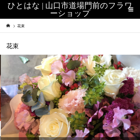
ひとはな | 山口市道場門前のフラワ
ーショップ
花束
花束